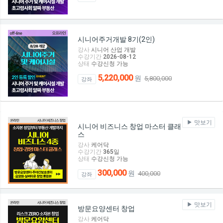
시니어주거개발 8기(2인)
강사
시니어 산업 개발
수강기간
2026-08-12
상태
수강신청 가능
5,220,000
원
5,800,000
강좌
맛보기
시니어 비즈니스 창업 마스터 클래
스
강사
케어닥
수강기간
365
일
상태
수강신청 가능
300,000
원
400,000
강좌
맛보기
방문요양센터 창업
강사
케어닥