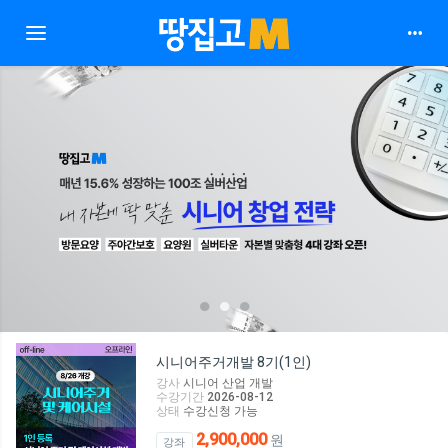
Toggle navigation
1
2
3
시니어주거개발 8기(1인)
강사
시니어 산업 개발
수강기간
2026-08-12
상태
수강신청 가능
2,900,000
원
강좌