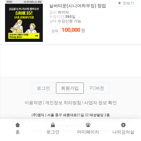
맛보기
실버타운(시니어하우징) 창업
강사
케어닥
수강기간
365
일
상태
수강신청 가능
100,000
원
강좌
로그인
회원가입
PC버전
이용약관
|
개인정보 처리방침
|
사업자 정보 확인
(주)엠딕 | 서울 중구 세종대로21길 22 태성빌딩 2층
대표자명 : 유하용 | 사업자등록번호 : 478-88-01291 | 통신판매업 신고번호 : 제
2019-서울중구-0267호
전화 02)6949-6176 | e-MAIL : realty.aca@gmail.com
홈
로그인
마이페이지
나의강의실
© 2026. All RIGHT RESERVED.