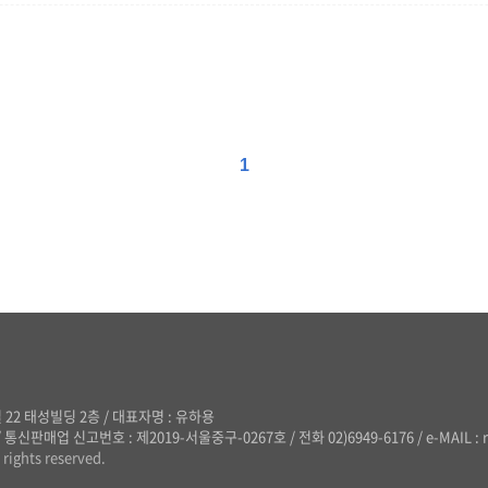
1
 22 태성빌딩 2층
/
대표자명 : 유하용
/
통신판매업 신고번호 : 제2019-서울중구-0267호
/
전화 02)6949-6176
/
e-MAIL : 
rights reserved.