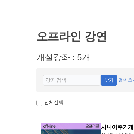
연
오프라인 강연
개설강좌 : 5개
찾기
검색 초
전체선택
시니어주거개발