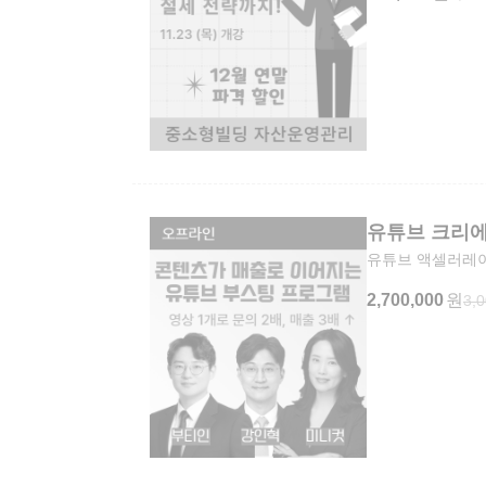
유튜브 크리
유튜브 액셀러레
2,700,000
원
3,