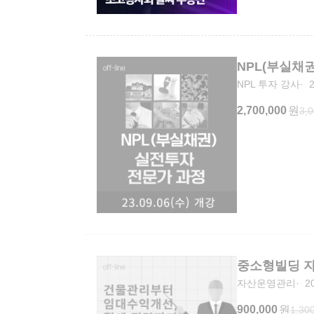
NPL(부실채권
NPL 투자 강사
2,700,000
원
3,
중소형빌딩 
자산운영관리
2
900,000
원
1,30