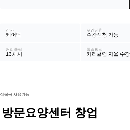
강
좌
정
강사
수강신청
케어닥
수강신청 가능
보
커리큘럼
학습방식
13
차시
커리큘럼 자율 수
적립금 사용가능
방문요양센터 창업