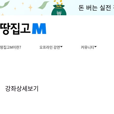
땅집고M이란?
오프라인 강연
커뮤니티
강
좌
상
강좌상세보기
세
보