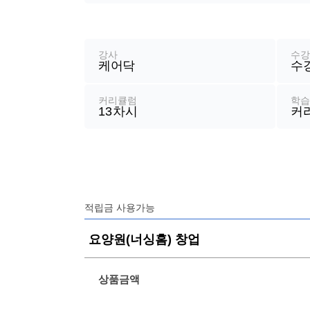
강
좌
정
강사
수
케어닥
수
보
커리큘럼
학
13
차시
커
적립금 사용가능
요양원(너싱홈) 창업
상품금액