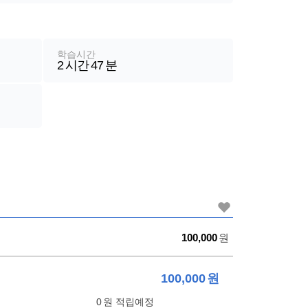
학습시간
2
시간
47
분
가
100,000
원
격
100,000
원
0
원 적립예정