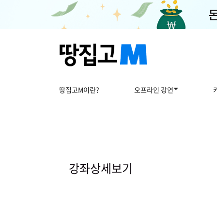
땅집고M이란?
오프라인 강연
강
좌
상
강좌상세보기
세
보