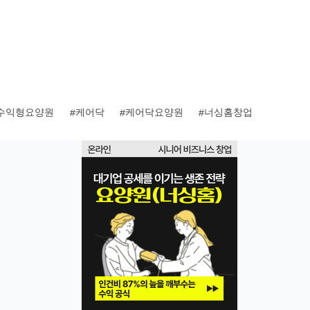
수익형요양원
케어닥
케어닥요양원
너싱홈창업