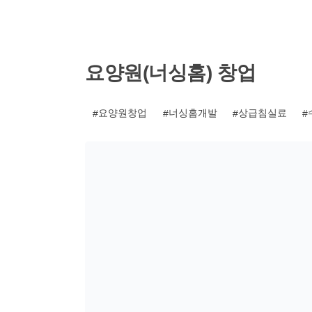
기
요양원(너싱홈) 창업
요양원창업
너싱홈개발
상급침실료