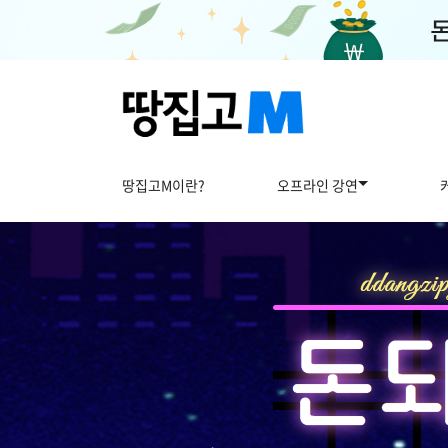
땅집고M이란?
오프라인 강연