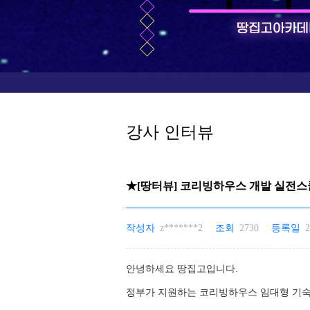
강사 인터뷰
★[땅터뷰] 코리빙하우스 개발 실전스
작성자
z*******2
조회
2730
등록일
2
안녕하세요 땅집고입니다.
정부가 지원하는 코리빙하우스 임대형 기숙사