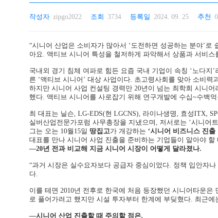
작성자
zipgo2022
조회
3734
등록일
2024. 09. 25
추천
0
“시니어 산업은 소비자가 많아서 ‘도전하면 성공하는 분야’로 
아요. 액티브 시니어 특성을 철저하게 파악해서 상품과 서비스를
국내외 경기 침체 여파로 힘든 요즘 국내 기업이 속칭 ‘노다지
른 ‘액티브 시니어’ 대상 사업이다. 초고령사회를 맞아 소비력과
하지만 시니어 사업 컨설팅 경력만 20년이 넘는 최학희 시니
했다. 액티브 시니어를 사로잡기 위해 연구개발에 수십~수백억
최 대표는 닐슨, LG-EDS(현 LGCNS), 라이나생명, 효성I
실버산업전문가포럼 사무총장을 지냈으며, 저서로는 ‘시니어트렌드
그는 오는 10월15일
땅집고
가 개강하는
‘시니어 비즈니스 진출
대표를 만나 시니어 사업 진출을 준비하는 기업들이 알아야 할
―20년 전과 비교해 지금 시니어 시장이 어떻게 달라졌나.
“과거 시장은 실수요자보다 공급자 중심이었다. 정책 입안자나
다.
이를 테면 2010년 전후로 한국에 처음 등장했던 시니어타운은
로 풀어가려고 했지만 시설 투자부터 한계에 부딪혔다. 최근에
―시니어 산업 진출할 때 주의할 점은.