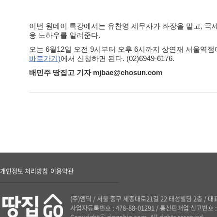
이번 원데이 특강에서는 유찬영 세무사가 좌장을 맡고, 국
응 노하우를 알려준다.
오는 6월12일 오전 9시부터 오후 6시까지 상연재 서울역점
바로가기)
에서 신청하면 된다. (02)6949-6176.
배민주 땅집고 기자 mjbae@chosun.com
개인정보 처리방침
이용약관
/
(주)엠딕
/
서울 중구 세종대로21길 22 태성빌딩 2층
/
대표
사업자등록번호 : 478-88-01291
/
통신판매업 신고번호 : 
Copyrightⓒ zipgobiz.com. All rights reserved.