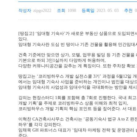
작성자
zipgo2022
조회
1098
등록일
2023. 05. 03
추천
0
[땅집고] ‘임대형 기숙사’가 새로운 부동산 상품으로 도입되면서 
있다.
임대형 기숙사란 도심 빈 땅이나 기존 건물을 활용해 민간임대
건축 기준에만 맞으면 상가, 모텔, 업무용 빌딩 등 기존 건물
기본으로 하되 3인1실까지 다양하게 허용하며,
다양한 커뮤니티공간을 갖추는 게 특징이다. 또한 주차장 확보 
땅집고는 ‘코리빙하우스 개발 실전스쿨 3기’ 과정을 6월12일 
에서는 임대형 기숙사 사업을 준비하는 개인이나 법인을 대상
임대형 기숙사의 사업성과 임대수익을 극대화하는 방안을 제시한다
강의는 현장스터디 1회를 포함해 총 7회로 진행한다. 국내 최
개발 기획’을 주제로 코리빙하우스 상품 이해와 최적 입지,
코리빙하우스 개발 기획의 핵심 포인트 등을 짚어준다. 서 대
이혁찬 CA건축사사무소 건축사는 ‘공동기숙사 법규 A to Z 
하우’를 각각 강의한다.
임채욱 GH 파트너스 대표가 ‘임대차 마케팅 전략 및 운영관리 
준다.