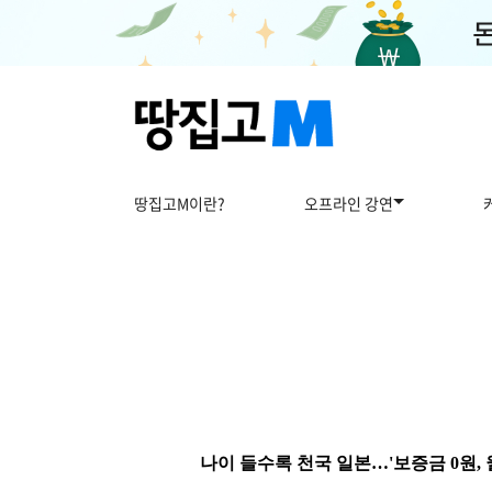
땅집고M이란?
오프라인 강연
나이 들수록 천국 일본…'보증금 0원,