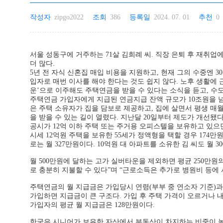
작성자
zipgo2022
조회
386
등록일
2024. 07. 01
추천
0
서울 성동구에 거주하는 71살 김희례 씨. 직장 은퇴 후 재취
더 많다.
5년 전 자식 신혼집 매입 비용을 지원하고, 현재 그의 수중엔 
입자로 매번 이사를 해야 한다는 것도 쉽지 않다. 노후 생활에
운’으로 이주해도 주택연금을 받을 수 있다는 소식을 듣고, 수
주택연금 가입자에게 지급된 연금지급 잔액 규모가 10조원을 넘어섰
은 주택 소유자가 집을 담보로 제공하고, 집에 살면서 평생 매월
을 받을 수 있는 길이 열렸다. 지난달 20일부터 제도가 개선됐다
공시가 12억 이하 주택 또는 주거용 오피스텔을 보유하고 있으면
시세 12억원 주택을 보유한 55세가 정액형을 택할 경우 174만원
로는 월 327만원이다. 10억원 대 아파트를 소유한 김 씨도 월 
월 500만원에 달하는 고가 실버타운을 제외하면 평균 250만
로 충분히 지불할 수 있다”며 “근로소득은 추가로 병원비 등에 
주택연금의 월 지급금은 가입당시 연령(부부 중 연소자 기준)과
가입하면 지급금이 큰 구조다. 가입 후 주택 가격이 오르거나 내
가입자의 평균 월 지급금은 128만원이다.
한국은 시니어가 보유한 자산에서 부동산이 차지하는 비중이 높아