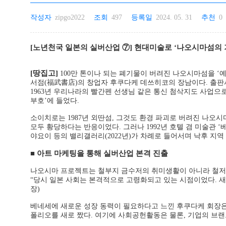
작성자
zipgo2022
조회
497
등록일
2024. 05. 31
추천
0
[노년천국 일본의 실버산업 ⑦] 현대미술로 ‘나오시마섬의 
[
땅집고]
100만 톤이나 되는 폐기물이 버려진 나오시마섬을 ‘
서점(福武書店)의 창업자 후쿠다케 데쓰히코의 장남이다. 출판
1963년 우리나라의 빨간펜 선생님 같은 통신 첨삭지도 사업으로
부호’에 들었다.
소이치로는 1987년 외딴섬, 그것도 환경 파괴로 버려진 나오
모두 황당하다는 반응이었다. 그러나 1992년 호텔 겸 미술관 ‘베
야요이 등의 밸리갤러리(2022년)가 차례로 들어서며 낙후 지역
■ 아트 마케팅을 통해 실버산업 본격 진출
나오시마 프로젝트는 철부지 금수저의 취미생활이 아니라 철저
“당시 일본 사회는 본격적으로 고령화되고 있는 시점이었다. 새
장)
베네세에 새로운 성장 동력이 필요하다고 느낀 후쿠다케 회장은,
폴리오를 새로 짰다. 여기에 사회공헌활동은 물론, 기업의 브