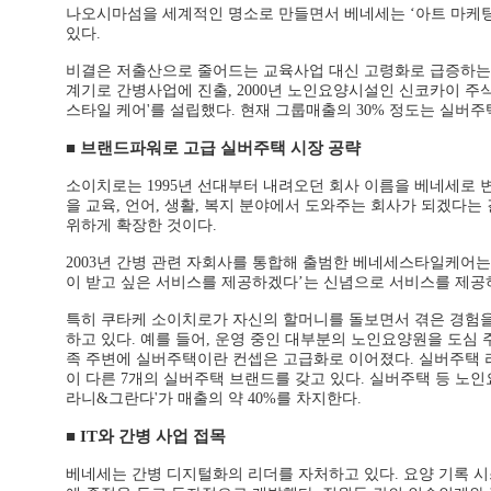
나오시마섬을 세계적인 명소로 만들면서 베네세는 ‘아트 마케팅
있다.
비결은 저출산으로 줄어드는 교육사업 대신 고령화로 급증하는 
계기로 간병사업에 진출, 2000년 노인요양시설인 신코카이 주식
스타일 케어'를 설립했다. 현재 그룹매출의 30% 정도는 실버주택
■ 브랜드파워로 고급 실버주택 시장 공략
소이치로는 1995년 선대부터 내려오던 회사 이름을 베네세로 변
을 교육, 언어, 생활, 복지 분야에서 도와주는 회사가 되겠다
위하게 확장한 것이다.
2003년 간병 관련 자회사를 통합해 출범한 베네세스타일케어는 
이 받고 싶은 서비스를 제공하겠다’는 신념으로 서비스를 제공
특히 쿠타케 소이치로가 자신의 할머니를 돌보면서 겪은 경험을
하고 있다. 예를 들어, 운영 중인 대부분의 노인요양원을 도심 
족 주변에 실버주택이란 컨셉은 고급화로 이어졌다. 실버주택 라인
이 다른 7개의 실버주택 브랜드를 갖고 있다. 실버주택 등 노인요양
라니&그란다'가 매출의 약 40%를 차지한다.
■ IT와 간병 사업 접목
베네세는 간병 디지털화의 리더를 자처하고 있다. 요양 기록 시