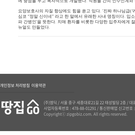
에 중점을 두고 독자적으로 개발했다. 직원들 간의 인수인계와 
요양보호사의 자질 향상에도 힘을 쏟고 있다. '진짜 하나님급(マ
심코 “정말 신이네” 라고 한 말에서 유래한 사내 명칭이다. 입
파 간병인'을 뜻한다. 치매 환자를 비롯한 다양한 입주자에게 잘
뉴얼도 만들었다.
개인정보 처리방침
이용약관
/
(주)엠딕
/
서울 중구 세종대로21길 22 태성빌딩 2층
/
대표
사업자등록번호 : 478-88-01291
/
통신판매업 신고번호 : 
Copyrightⓒ zipgobiz.com. All rights reserved.