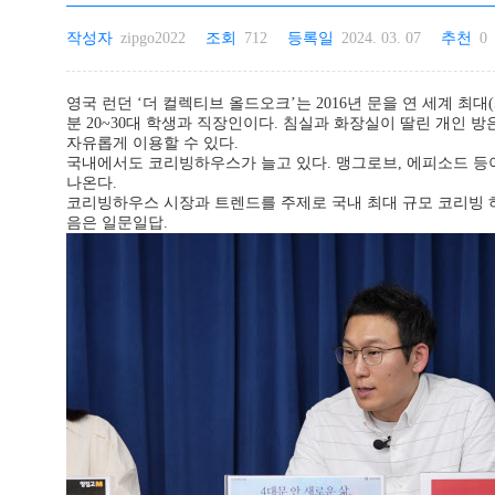
작성자
zipgo2022
조회
712
등록일
2024. 03. 07
추천
0
영국 런던 ‘더 컬렉티브 올드오크’는 2016년 문을 연 세계 최대(
분 20~30대 학생과 직장인이다. 침실과 화장실이 딸린 개인 방
자유롭게 이용할 수 있다.
국내에서도 코리빙하우스가 늘고 있다. 맹그로브, 에피소드 등이
나온다.
코리빙하우스 시장과 트렌드를 주제로 국내 최대 규모 코리빙 
음은 일문일답.