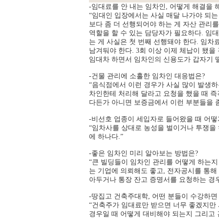
-임대료를 안 내는 임차인, 어떻게 해결을 
“임대인 입장에서는 사실 매달 나가야 되는
보다 좀 더 선행되어야 하는 게 자산 관리
역할을 할 수 있는 담당자가 필요하다. 임
는 게 사실은 첫 번째 선행돼야 한다. 임
남겨둬야 한다. 3회 이상 이제 체납이 됐을
임대차 하면서 임차인의 신용도가 갑자기 
-건물 관리에 소홀한 임차인 대응법은?
“음식점에서 이런 경우가 사실 많이 발생하
차인한테 처리해 달라고 요청을 했을 때 즉
다든가 아니면 보증금에서 이런 부분들을 좀
-비선호 업종이 세입자로 들어왔을 때 어떻
“임차사를 상대로 농성을 벌이거나 투쟁을 
에 하나다.”
-좋은 임차인 미리 알아보는 방법은?
“큰 빌딩들이 임차인 관리를 어떻게 하는지
는 기업에 의뢰해도 좋고, 전자공시를 통해
아두거나 통장 잔고 증명서를 요청하는 경우
-땅집고 건축주대학, 어떤 분들이 수강하면
“건축주가 임대료만 받으면 너무 좋겠지만 
경우일 때 어떻게 대비해야 되는지 그리고 