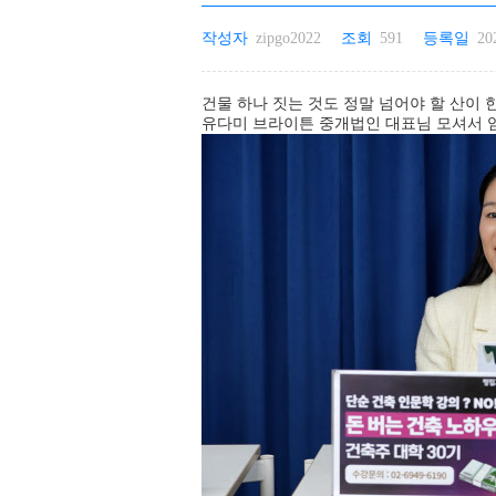
작성자
zipgo2022
조회
591
등록일
20
건물 하나 짓는 것도 정말 넘어야 할 산이 
유다미 브라이튼 중개법인 대표님 모셔서 임