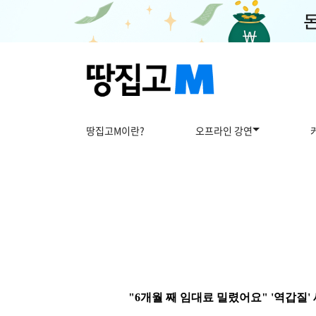
땅집고M이란?
오프라인 강연
"6개월 째 임대료 밀렸어요" '역갑질'