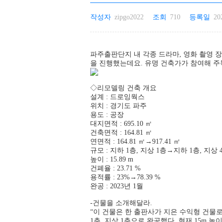
작성자
zipgo2022
조회
710
등록일
20
파주출판단지 내 각종 드라마, 영화 촬영 
을 진행했는데요. 유명 건축가가 참여해 주
◇리모델링 건축 개요
설계 : 드로잉웍스
위치 : 경기도 파주
용도 : 공장
대지면적 : 695.10 ㎡
건축면적 : 164.81 ㎡
연면적 : 164.81 ㎡→917.41 ㎡
규모 : 지하 1층, 지상 1층→지하 1층, 지상 
높이 : 15.89 m
건폐율 : 23.71 %
용적률 : 23%→78.39 %
완공 : 2023년 1월
-건물을 소개해달라.
“이 건물은 한 출판사가 지은 수익형 건물로
1층, 지상 1층으로 완공했다. 현재 15m