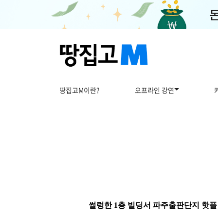
땅집고M이란?
오프라인 강연
썰렁한 1층 빌딩서 파주출판단지 핫플