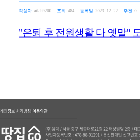
작성자
atlab9200
조회
484
등록일
2023. 12. 22
추천
0
"은퇴 후 전원생활 다 옛말" 
개인정보 처리방침
이용약관
/
(주)엠딕
/
서울 중구 세종대로21길 22 태성빌딩 2층
/
대표
사업자등록번호 : 478-88-01291
/
통신판매업 신고번호 : 