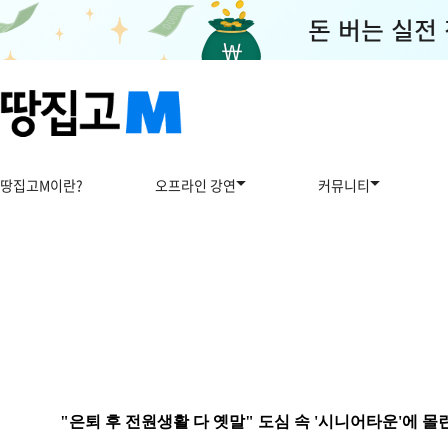
땅집고M이란?
오프라인 강연
커뮤니티
"은퇴 후 전원생활 다 옛말" 도심 속 '시니어타운'에 몰