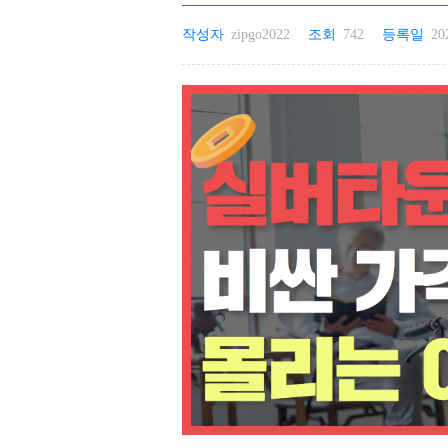
작성자
zipgo2022
조회
742
등록일
20