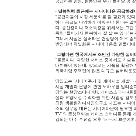
공급하는 만큼, 한동안은 수가 늘어날 것 같
-
말씀처럼 최근에는 시니어타운 공급하겠다는
“공급자들이 시장 세분화를 할 필요가 있다
하니 공급도 다양하게 이뤄져야 한다는 말이
다. 중산층이나 저소득층을 위해서는 그런 것
특히 ‘들어가서 행복하게 잘 살 수 있다’는
그래서 사실은 실버타운 컨설팅이 매우 중요
받침돼야 차별화된 시니어타운을 만들어내고,
-
그렇다면 한국에서도 조만간 다양한 실버타
“물론이다. 다양한 서비스 중에서도 기술을
배치해야 했는데, 앞으로는 기술을 활용해 
외국처럼 주택형이 많은 대규모 실버타운도 
땅집고는 ‘시니어주거 및 케어시설 개발과 
시설 개발과 운영에 관한 노하우를 알려준다
강의는 현장스터디 4회, 케이스스터디 4회
설과 요양시설 수익화를 위한 사업성 검토 및
최령 생활환경디자인연구소 대표는 시니어타
소의 심우정 대표는 시니어타운에 필요한 
TV’의 문성택씨는 케이스 스터디를 통해 
강의는 매주 수요일 오후 4시~6시30분이며, 수