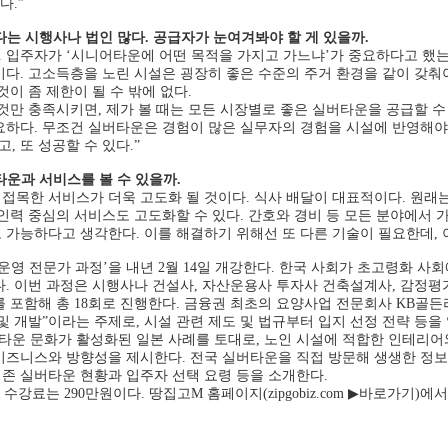
다.”
 시행사나 법인 많다. 공급자가 눈여겨봐야 할 게 있을까.
. 입주자가 ‘시니어타운에 어떤 목적을 가지고 가느냐’가 중요하다고 했는
다. 고소득층을 노린 시설은 굉장히 좋은 수준의 주거 환경을 같이 갖춰야
이 좀 제한이 될 수 밖에 없다.
 것만 충족시키면, 제가 볼 때는 모든 시장별로 좋은 실버타운을 공급할 수
하다. 무조건 실버타운은 경험이 많은 실무자의 경험을 시설에 반영해야 
 또 성공할 수 있다.”
운과 서비스를 볼 수 있을까.
 접목한 서비스가 더욱 고도화 될 것이다. 식사 배달이 대표적이다. 원래
인력 중심의 서비스도 고도화할 수 있다. 간호와 경비 등 모든 분야에서 
가능하다고 생각한다. 이를 해결하기 위해선 또 다른 기술이 필요한데, 
운영 전문가 과정’을 내년 2월 14일 개강한다. 한국 사회가 초고령화 사
. 이번 과정은 시행사나 건설사, 자산운용사 투자사 건축설계사, 감정평
를 포함해 총 18회로 진행한다. 금융권 최초의 요양사업 전문회사 KB
 개발”이라는 주제로, 시설 관련 제도 및 법규부터 입지 선정 전략 등을
운 문화가 활성화된 일본 사례를 토대로, 노인 시설에 적합한 인테리어
비즈니스와 방향성을 제시한다. 전국 실버타운을 직접 방문해 생생한 정보
기존 실버타운 현황과 입주자 선택 요령 등을 소개한다.
강료는 290만원이다. 땅집고M 홈페이지(zipgobiz.com ▶바로가기)에서 신청하