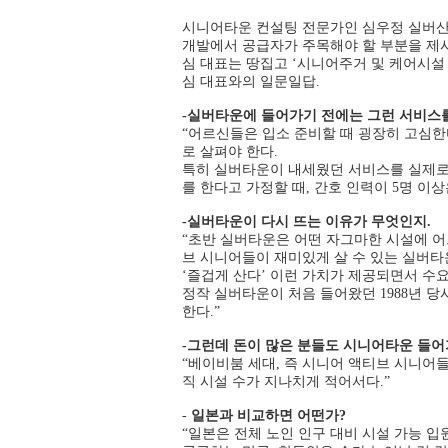
시니어타운 컨설팅 전문가인 심우정 실버산
개발에서 공급자가 주목해야 할 부분을 제
심 대표는 땅집고 ‘시니어주거 및 케어시
심 대표와의 일문일답.
-실버타운에 들어가기 전에는 그런 서비스를
“어르신들은 입소 준비할 때 굉장히 고심한다
로 살펴야 한다.
특히 실버타운이 내세웠던 서비스를 실제로 제
를 한다고 가정할 때, 간호 인력이 5명 이
-실버타운이 다시 뜨는 이유가 무엇인지.
“초반 실버타운은 어떤 자그마한 시설에 
브 시니어들이 재미있게 살 수 있는 실버타
‘즐겁게 산다’ 이런 가치가 제공되면서 수
정작 실버타운이 처음 들어왔던 1988년 당
한다.”
-그런데 돈이 많은 분들도 시니어타운 들어
“베이비붐 세대, 즉 시니어 액티브 시니어들
직 시설 수가 지나치게 적어서다.”
-
일본과 비교하면 어떤가?
“일본은 전체 노인 인구 대비 시설 가능 입원