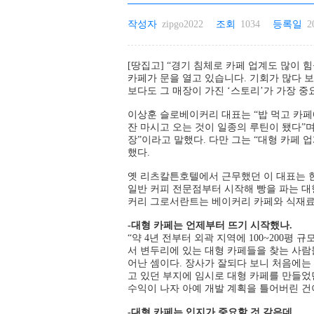
작성자
zipgo2022
조회
1034
등록일
2
[땅집고] “경기 침체로 카페 업계도 많이 
카페가 문을 열고 있습니다. 기회가 많다 
보다도 그 매장이 가진 ‘스토리’가 가장 중
이상훈 슬로베이커리 대표는 “밥 먹고 카페
잔 마시고 오는 것이 일종의 루틴이 됐다”
장”이라고 말했다. 다만 그는 “대형 카페 
했다.
옛 리츠칼튼호텔에서 근무했던 이 대표는 현재
일반 커피 전문점부터 시작해 빵을 파는 대형
커리 그로서란트는 베이커리 카페와 식재료를 파는
-대형 카페는 언제부터 뜨기 시작했나.
“약 4년 전부터 외곽 지역에 100~200평
서 변두리에 있는 대형 카페들을 찾는 사람
어난 셈이다. 장사가 잘되다 보니 처음에는
고 있던 부지에 임시로 대형 카페를 만들었
수익이 나자 아예 개발 계획을 틀어버린 건이
-대형 카페는 입지가 중요할 것 같은데.