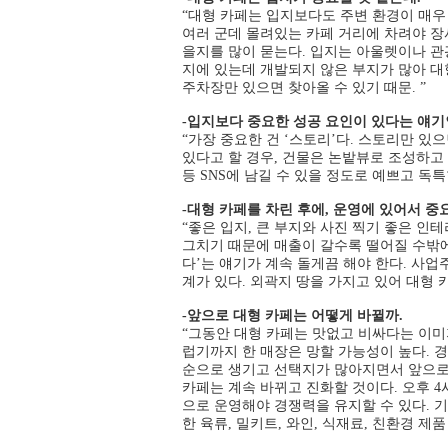
“대형 카페는 입지보다도 주변 환경이 매우 
여러 군데 몰려있는 카페 거리에 차려야 장
을지를 많이 묻는다. 입지는 아울렛이나 관광
지에 있는데 개발되지 않은 부지가 많아 대형
주차장만 있으면 찾아올 수 있기 때문. ”
-입지보다 중요한 성공 요인이 있다는 얘기
“가장 중요한 건 ‘스토리’다. 스토리만 있
있다고 할 경우, 건물은 논밭뷰로 조성하고
등 SNS에 남길 수 있을 정도로 예쁘고 독
-대형 카페를 차린 후에, 운영에 있어서 중
“좋은 입지, 큰 부지와 사진 찍기 좋은 
그치기 때문에 매출이 갈수록 떨어질 수밖에 
다’는 얘기가 계속 돌게끔 해야 한다. 사
계가 있다. 외곽지 땅을 가지고 있어 대형 
-앞으로 대형 카페는 어떻게 바뀔까.
“그동안 대형 카페는 맛없고 비싸다는 이미
럽기까지 한 매장은 망할 가능성이 높다. 
순으로 생기고 선택지가 많아지면서 앞으로 
카페는 계속 바뀌고 진화할 것이다. 오후 4
으로 운영해야 경쟁력을 유지할 수 있다. 
한 육류, 밀키트, 와인, 식재료, 친환경 제품 