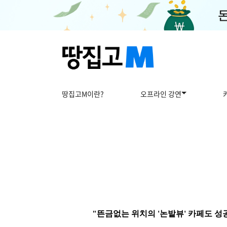
땅집고M이란?
오프라인 강연
"뜬금없는 위치의 '논밭뷰' 카페도 성공