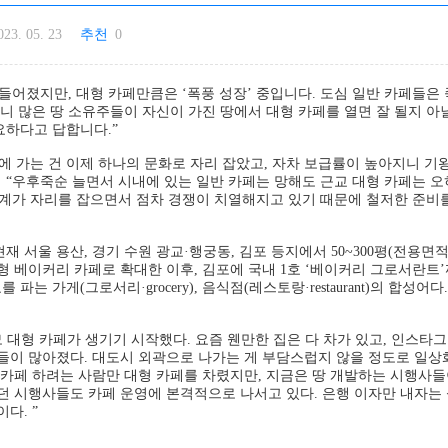
023. 05. 23
추천
0
힘들어졌지만, 대형 카페만큼은 ‘폭풍 성장’ 중입니다. 도심 일반 카페들은
보니 많은 땅 소유주들이 자신이 가진 땅에서 대형 카페를 열면 잘 될지 아
요하다고 답합니다.”
에 가는 건 이제 하나의 문화로 자리 잡았고, 자차 보급률이 높아지니 기
며 “우후죽순 늘면서 시내에 있는 일반 카페는 망해도 근교 대형 카페는 오
업계가 자리를 잡으면서 점차 경쟁이 치열해지고 있기 때문에 철저한 준비를
 서울 용산, 경기 수원 광교·행궁동, 김포 등지에서 50~300평(전용면적
 베이커리 카페로 확대한 이후, 김포에 국내 1호 ‘베이커리 그로서란트’
 가게(그로서리·grocery), 음식점(레스토랑·restaurant)의 합성어다.
 규모 대형 카페가 생기기 시작했다. 요즘 웬만한 집은 다 차가 있고, 인스타
들이 많아졌다. 대도시 외곽으로 나가는 게 부담스럽지 않을 정도로 일상
 카페 하려는 사람만 대형 카페를 차렸지만, 지금은 땅 개발하는 시행사
던 시행사들도 카페 운영에 본격적으로 나서고 있다. 은행 이자만 내자는
다. ”