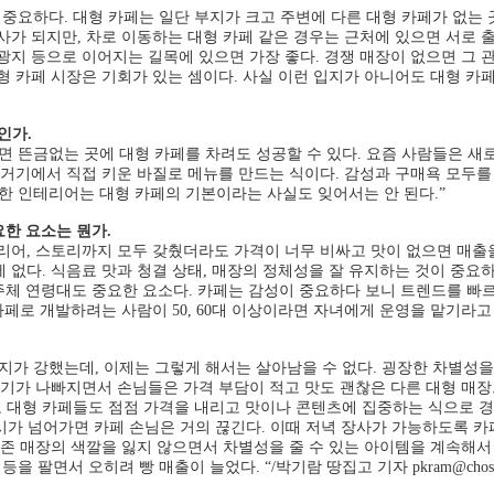
중요하다. 대형 카페는 일단 부지가 크고 주변에 다른 대형 카페가 없는 
사가 되지만, 차로 이동하는 대형 카페 같은 경우는 근처에 있으면 서로 
지 등으로 이어지는 길목에 있으면 가장 좋다. 경쟁 매장이 없으면 그 관광
 카페 시장은 기회가 있는 셈이다. 사실 이런 입지가 아니어도 대형 카페
인가.
으면 뜬금없는 곳에 대형 카페를 차려도 성공할 수 있다. 요즘 사람들은 새
 거기에서 직접 키운 바질로 메뉴를 만드는 식이다. 감성과 구매욕 모두를
특한 인테리어는 대형 카페의 기본이라는 사실도 잊어서는 안 된다.”
요한 요소는 뭔가.
인테리어, 스토리까지 모두 갖췄더라도 가격이 너무 비싸고 맛이 없으면 매출
없다. 식음료 맛과 청결 상태, 매장의 정체성을 잘 유지하는 것이 중요하
업주체 연령대도 중요한 요소다. 카페는 감성이 중요하다 보니 트렌드를 빠르
카페로 개발하려는 사람이 50, 60대 이상이라면 자녀에게 운영을 맡기라고 
지가 강했는데, 이제는 그렇게 해서는 살아남을 수 없다. 굉장한 차별성을
경기가 나빠지면서 손님들은 가격 부담이 적고 맛도 괜찮은 다른 대형 매장
대형 카페들도 점점 가격을 내리고 맛이나 콘텐츠에 집중하는 식으로 경쟁
시가 넘어가면 카페 손님은 거의 끊긴다. 이때 저녁 장사가 가능하도록 카페
기존 매장의 색깔을 잃지 않으면서 차별성을 줄 수 있는 아이템을 계속해서 
등을 팔면서 오히려 빵 매출이 늘었다. “/박기람 땅집고 기자 pkram@chosu