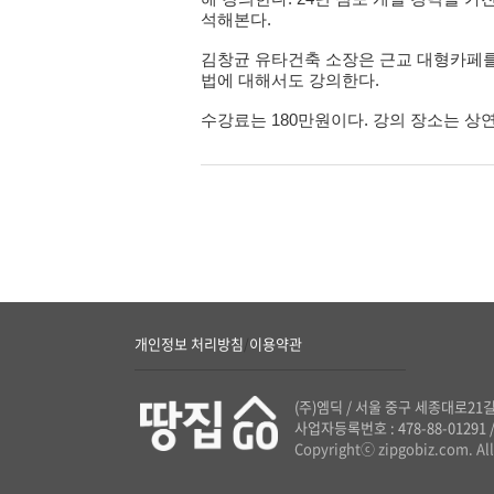
석해본다.
김창균 유타건축 소장은 근교 대형카페를
법에 대해서도 강의한다.
수강료는 180만원이다. 강의 장소는 상연재 
개인정보 처리방침
이용약관
/
(주)엠딕
/
서울 중구 세종대로21길
사업자등록번호 : 478-88-01291
Copyrightⓒ zipgobiz.com. All 