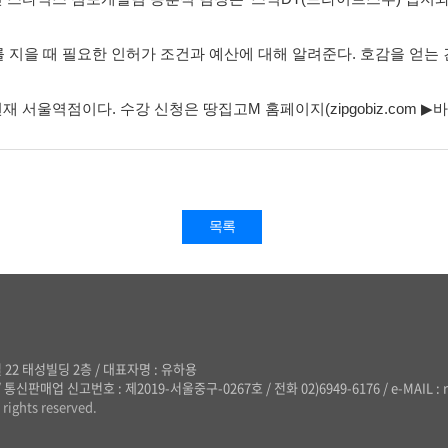
 지을 때 필요한 인허가 조건과 예산에 대해 알려준다. 호감을 얻는
서울역점이다. 수강 신청은 땅집고M 홈페이지(zipgobiz.com ▶바로가기
목록
 22 태성빌딩 2층
/
대표자명 : 유하용
/
통신판매업 신고번호 : 제2019-서울중구-0267호
/
전화 02)6949-6176
/
e-MAIL : 
rights reserved.