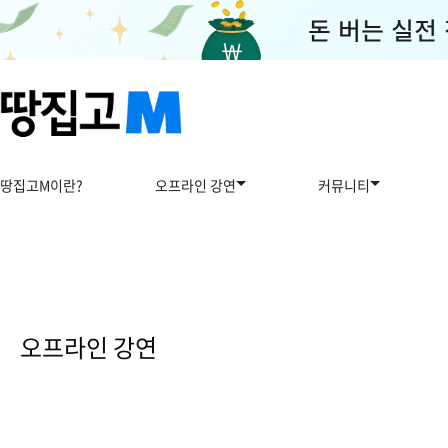
땅집고M이란?
오프라인 강연
커뮤니티
오
프
라
오프라인 강연
인
강