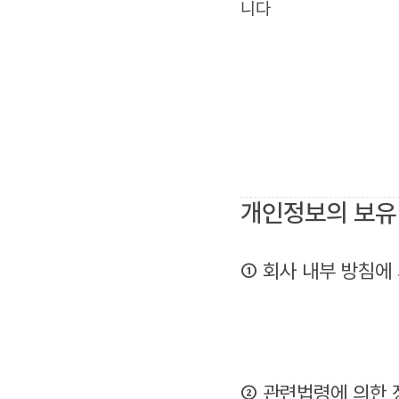
니다
개인정보의 보유
① 회사 내부 방침에
② 관련법령에 의한