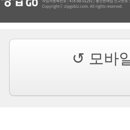
사업자등록번호 : 478-88-01291
/
통신판매업 신고번호 : 
Copyrightⓒ zipgobiz.com. All rights reserved.
↺ 모바