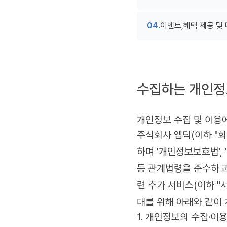
이벤트,혜택 제공 및 
수집하는 개인정
개인정보 수집 및 이용
주식회사 엠딕(이하 "회
하며 '개인정보보호법',
등 관계법령을 준수하고
련 추가 서비스(이하 "서
대를 위해 아래와 같이
1. 개인정보의 수집·이